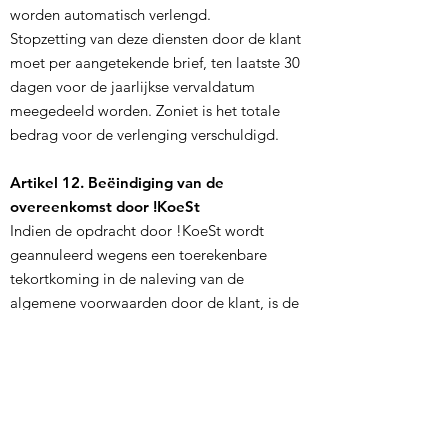
worden automatisch verlengd.
Stopzetting van deze diensten door de klant
moet per aangetekende brief, ten laatste 30
dagen voor de jaarlijkse vervaldatum
meegedeeld worden. Zoniet is het totale
bedrag voor de verlenging verschuldigd.
Artikel 12. Beëindiging van de
overeenkomst door !KoeSt
Indien de opdracht door !KoeSt wordt
geannuleerd wegens een toerekenbare
tekortkoming in de naleving van de
algemene voorwaarden door de klant, is de
klant gehouden tot betaling van de
afgesproken vergoeding en de gemaakte
kosten met betrekking tot de tot dan
verrichte werken. Bovendien heeft !KoeSt in
dit geval recht op een schadevergoeding
voor gederfde winst die wordt vastgelegd op